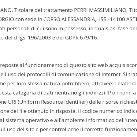
ANO, Titolare del trattamento PERRI MASSIMILIANO, Titol
O con sede in CORSO ALESSANDRIA, 155 -14100 ASTI AT.
ati personali di cui sono in possesso, in qualsiasi fase del
tto del d.lgs. 196/2003 e del GDPR 679/16.
preposte al funzionamento di questo sito web acquisiscono
nell'uso dei protocolli di comunicazione di internet. Si tr
 che per loro stessa natura potrebbero, attraverso elabor
 questa categoria di dati rientrano gli indirizzi IP o i nomi
ione URI (Uniform Resource Identifier) delle risorse richiest
ione del file ottenuto in risposta, il codice numerico indic
vi al sistema operativo e all'ambiente informatico dell'uten
sull'uso del sito e per controllarne il corretto funziona